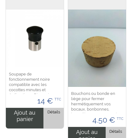
Soupape de
fonctionnement noire
compatible avec les
cocottes minutes et
Bouchons ou bonde en
Authentique. Dimension :
liège pour fermer
14
€
TTC
3.5 cm de longueur pour un
hermétiquement vos
diametre de 2 cm...
bocaux, bonbonnes,
Ajout au
Détails
bouteilles ou autres... Existe
4.50
€
panier
TTC
en plusieurs diamètres : -
60 x 65 mm - 65 x 70 mm -
70 x 75 mm - 70 x 75 mm -
Ajout au
Détails
75 x 80...