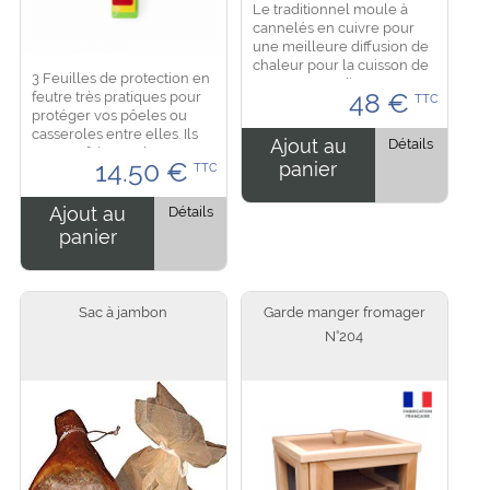
Le traditionnel moule à
cannelés en cuivre pour
une meilleure diffusion de
chaleur pour la cuisson de
3 Feuilles de protection en
ces gourmandises
feutre très pratiques pour
48
€
TTC
bordelaises et une
protéger vos pôeles ou
caramélisation parfaite. Ne
casseroles entre elles. Ils
pas mettre dans un micro
Ajout au
Détails
sont parfait pour les
onde...
14.50
€
panier
TTC
ustensiles qui non pas de
revetement ou anti-
adhérant en évitant...
Ajout au
Détails
panier
Sac à jambon
Garde manger fromager
N°204