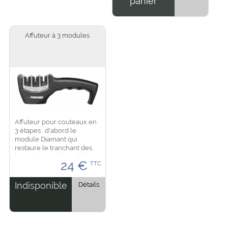
panier
Affuteur à 3 modules
Affuteur pour couteaux en
3 étapes : d'abord le
module Diamant qui
restaure le tranchant des
lames émousées, puis le
24
€
TTC
module Tungstene
donnant un tranchant
parfait à la lame pour finir
Indisponible
Détails
le module...