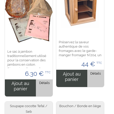
Préservez la saveur
authentique de vos
fromages avec le garde-
Le sac à jambon
manger fromager N°204, un
traditionnellement utilisé
incontournable des
pour la conservation des
44
€
TTC
cuisines traditionnelles.
jambons en coton.
Conçu pour protéger,
Dimension : 85 cm x 65 cm
6.30
€
conserver et aérer vos
TTC
....
Ajout au
Détails
fromages, vos...
panier
Ajout au
Détails
panier
Soupape cocotte Tefal /
Bouchon / Bonde en liège
Seb