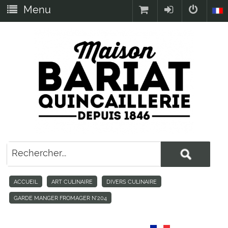
Menu
ACCUEIL
ART CULINAIRE
DIVERS CULINAIRE
GARDE MANGER FROMAGER N°204