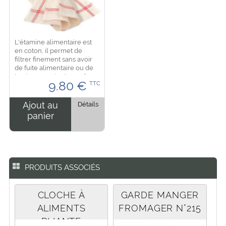
L'étamine alimentaire est
en coton, il permet de
filtrer finement sans avoir
de fuite alimentaire ou de
tamiser, convient pour les
9.80
€
TTC
fruits rouges, fromage ou
autres aliments.
Dimensions: 65 x70 cm...
Ajout au
Détails
panier
PRODUITS ASSOCIÉS
CLOCHE À
GARDE MANGER
ALIMENTS
FROMAGER N°215
PLIANTE