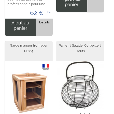
convives....
panier
professionnels pour une
pesé précise allant jusqu'à
62
€
TTC
15 kilo maximum, tout en
inox. Un système
mécanique à ressort...
Ajout au
Détails
panier
Garde manger fromager
Panier à Salade, Corbeille à
N°204
Oeufs