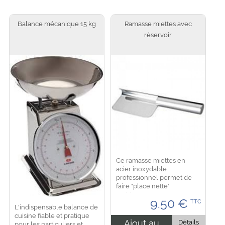
Balance mécanique 15 kg
Ramasse miettes avec
réservoir
Ce ramasse miettes en
acier inoxydable
professionnel permet de
faire "place nette"
rapidement , assurant entre
9.50
€
TTC
chaque plat une belle
L'indispensable balance de
présentation de votre table
cuisine fiable et pratique
et le confort de vos
Ajout au
Détails
pour les particuliers et