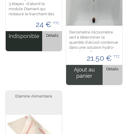
3 étapes : d'abord le
module Diamant qui
restaure le tranchant des
lames émousées, puis le
24
€
TTC
module Tungstene
donnant un tranchant
Densimètre Alcoomètre
parfait à la lame pour finir
Indisponible
Détails
sert à déterminer la
le module...
quantité d'alcool contenue
dans une solution hydro-
alcoolique. En aucun cas,
21.50
€
TTC
l'alcoomètre doit être
utilisé comme
thermomètre classique
Ajout au
Détails
pour...
panier
Etamine Alimentaire