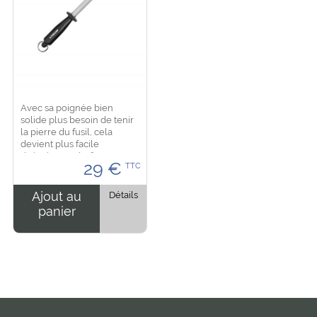
Avec sa poignée bien
solide plus besoin de tenir
la pierre du fusil, cela
devient plus facile
d'aiguiser et d'affuter vos
29
€
TTC
couteaux ou tous types de
lames. La lame du fusil est
ronde en chrome dur....
Ajout au
Détails
panier