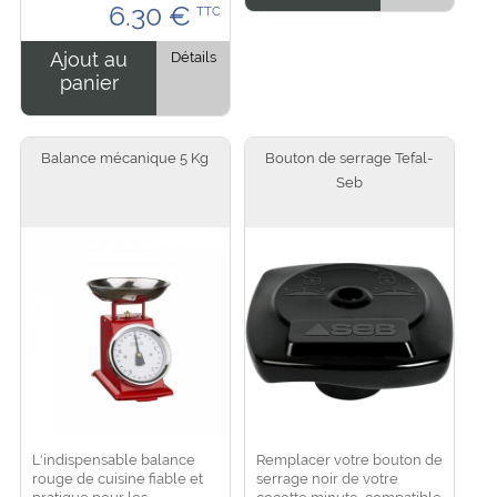
6.30
€
TTC
....
Ajout au
Détails
panier
Balance mécanique 5 Kg
Bouton de serrage Tefal-
Seb
L'indispensable balance
Remplacer votre bouton de
rouge de cuisine fiable et
serrage noir de votre
pratique pour les
cocotte minute, compatible