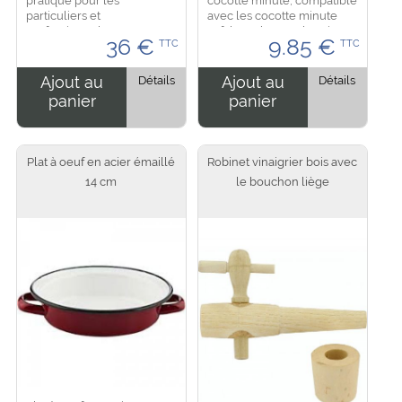
particuliers et
avec les cocotte minute
professionnels pour une
Tefal / Seb et Authentique.
36
€
9.85
€
TTC
TTC
pesé précise allant jusqu'à
Dimension : hauteur 3.5 cm
5 kilo maximum, tout en
profondeur de 17.5 cm et
inox. Un système
une largeur de 12.5...
Ajout au
Détails
Ajout au
Détails
mécanique à...
panier
panier
Plat à oeuf en acier émaillé
Robinet vinaigrier bois avec
14 cm
le bouchon liège