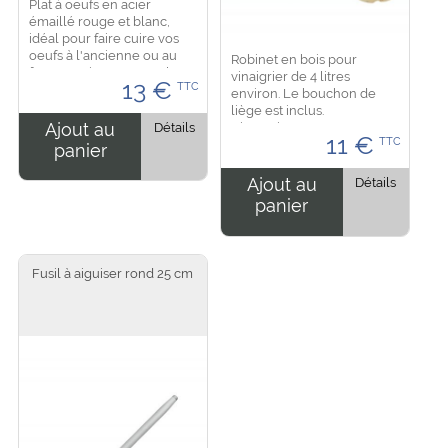
Plat à oeufs en acier
émaillé rouge et blanc,
idéal pour faire cuire vos
oeufs à l'ancienne ou au
Robinet en bois pour
four, convient sur tous les
vinaigrier de 4 litres
13
€
TTC
feux, fonctionne aussi sur
environ. Le bouchon de
toutes les plaques dont
liège est inclus.
l'induction....
Ajout au
Détails
Dimensions: Longueur 10
11
€
TTC
cm . Hauteur 6,5 cm.
panier
Diamètre du bouchon 2,5
cm....
Ajout au
Détails
panier
Fusil à aiguiser rond 25 cm