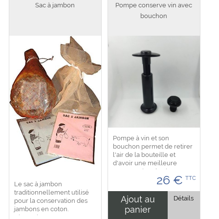
Sac à jambon
Pompe conserve vin avec
bouchon
Pompe à vin et son
bouchon permet de retirer
l'air de la bouteille et
d'avoir une meilleure
conservation du vin avec
26
€
TTC
une bonne étanchéité.
Le sac à jambon
Réutilisable et nettoyable.
traditionnellement utilisé
Dimension : Pompe de 14
Ajout au
Détails
pour la conservation des
cm...
panier
jambons en coton.
Dimension : 85 cm x 65 cm