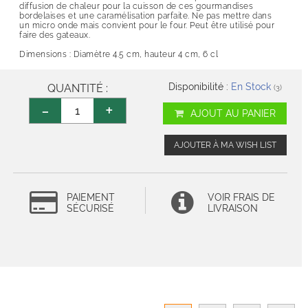
diffusion de chaleur pour la cuisson de ces gourmandises
bordelaises et une caramélisation parfaite. Ne pas mettre dans
un micro onde mais convient pour le four. Peut être utilisé pour
faire des gateaux.
Dimensions : Diamètre 4.5 cm, hauteur 4 cm, 6 cl
Disponibilité :
En Stock
QUANTITÉ :
(3)
-
+
AJOUT AU PANIER
AJOUTER À MA WISH LIST
PAIEMENT
VOIR FRAIS DE
SÉCURISÉ
LIVRAISON