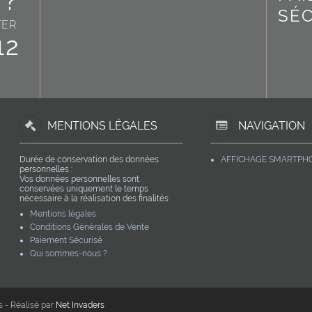
 ?
SÉ
TER
12
MENTIONS LÉGALES
NAVIGATION
Durée de conservation des données
AFFICHAGE SMARTPH
personnelles :
Vos données personnelles sont
conservées uniquement le temps
nécessaire à la réalisation des finalités
pour lesquelles elles ont été collectées.
Mentions légales
Compte tenu des finalités décrites sur le
Conditions Générales de Vente
formulaire de collecte, vos données
personnelles seront conservées jusqu'à la
Paiement Sécurisé
fin de l'évènement.
Qui sommes-nous ?
Une fois cette durée passée, vos données
seront supprimées ou archivées
conformément aux règles légales
applicables.
s - Réalisé par
Net Invaders
Destinataires de mes données :