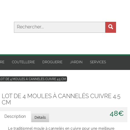
IRE
COUTELLERIE
DROGUERIE
JARDIN
SERVICES
LOT DE 4 MOULES À CANNELÉS CUIVRE 4.5 CM
LOT DE 4 MOULES À CANNELÉS CUIVRE 4.5
CM
48€
Description
Détails
Le traditionnel moule à cannelés en cuivre pour une meilleure
Commentaires