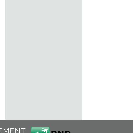
Fer croque monsieur toast
39.95
€
TTC
Ajout au panier
Détails
IEMENT