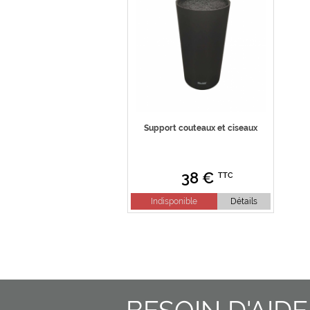
Support couteaux et ciseaux
38
€
TTC
Indisponible
Détails