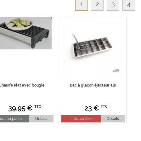
1
2
3
4
Chauffe Plat avec bougie
Bac à glaçon éjecteur alu
39.95
€
23
€
TTC
TTC
out au panier
Détails
Indisponible
Détails