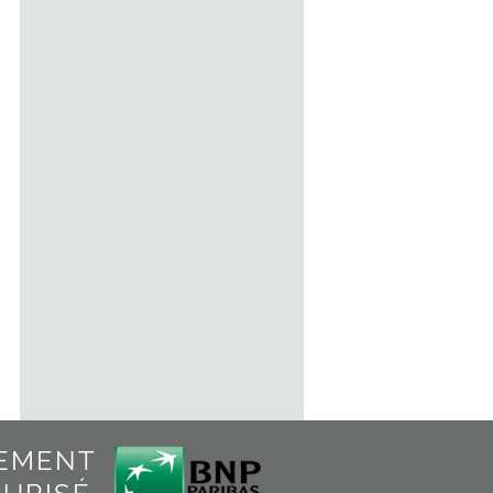
Affuteur à 3 modules
24
€
TTC
Indisponible
Détails
IEMENT