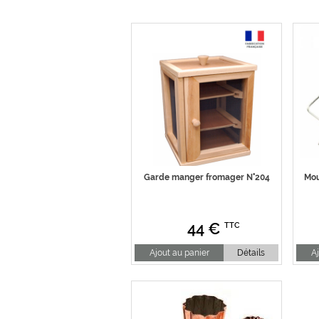
Garde manger fromager N°204
Mou
44
€
TTC
Ajout au panier
Détails
Aj