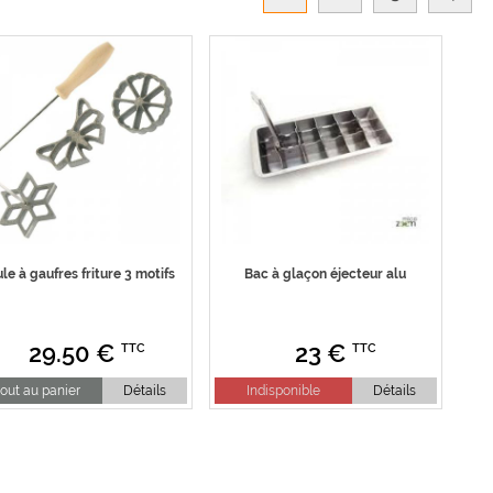
le à gaufres friture 3 motifs
Bac à glaçon éjecteur alu
29.50
€
23
€
TTC
TTC
out au panier
Détails
Indisponible
Détails