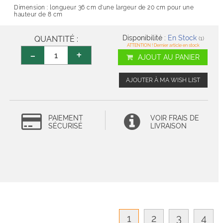
Dimension : longueur 36 cm d'une largeur de 20 cm pour une
hauteur de 8 cm
Disponibilité :
En Stock
QUANTITÉ :
(1)
ATTENTION ! Dernier article en stock
-
+
AJOUT AU PANIER
AJOUTER À MA WISH LIST
PAIEMENT
VOIR FRAIS DE
SÉCURISÉ
LIVRAISON
1
2
3
4