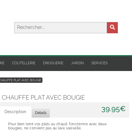
IRE
COUTELLERIE
DROGUERIE
JARDIN
SERVICES
CHAUFFE PLAT AVEC BOUGIE
CHAUFFE PLAT AVEC BOUGIE
39.95€
Description
Détails
Pour bien tenir vos plats au chaud, fonctionne avec deux
Commentaires
bougies, ne convient pas au lave vaisselle.