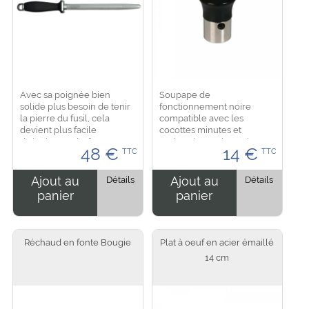
Avec sa poignée bien
Soupape de
solide plus besoin de tenir
fonctionnement noire
la pierre du fusil, cela
compatible avec les
devient plus facile
cocottes minutes et
d'aiguiser et d'affuter vos
Authentique. Dimension :
48
€
14
€
TTC
TTC
couteaux ou tous types de
3.5 cm de longueur pour un
lames. La lame du fusil est
diametre de 2 cm...
ovale en chrome dur....
Ajout au
Détails
Ajout au
Détails
panier
panier
Réchaud en fonte Bougie
Plat à oeuf en acier émaillé
14 cm