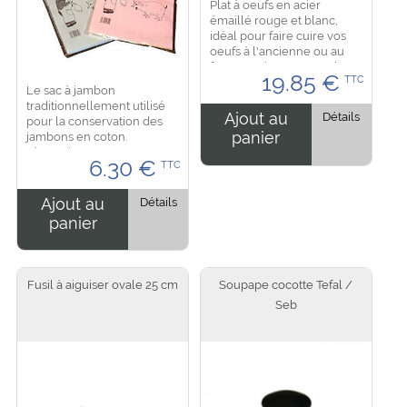
Plat à oeufs en acier
émaillé rouge et blanc,
idéal pour faire cuire vos
oeufs à l'ancienne ou au
four, convient sur tous les
19.85
€
TTC
feux, fonctionne aussi sur
Le sac à jambon
toutes les plaques dont
traditionnellement utilisé
l'induction....
Ajout au
Détails
pour la conservation des
panier
jambons en coton.
Dimension : 85 cm x 65 cm
6.30
€
TTC
....
Ajout au
Détails
panier
Fusil à aiguiser ovale 25 cm
Soupape cocotte Tefal /
Seb