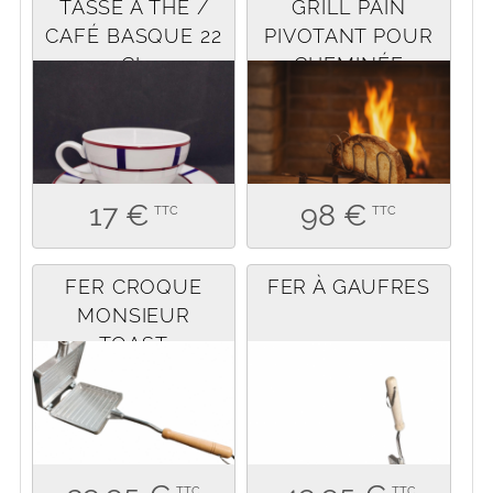
TASSE À THÉ /
GRILL PAIN
CAFÉ BASQUE 22
PIVOTANT POUR
CL
CHEMINÉE
17 €
98 €
TTC
TTC
FER CROQUE
FER À GAUFRES
MONSIEUR
TOAST
TTC
TTC