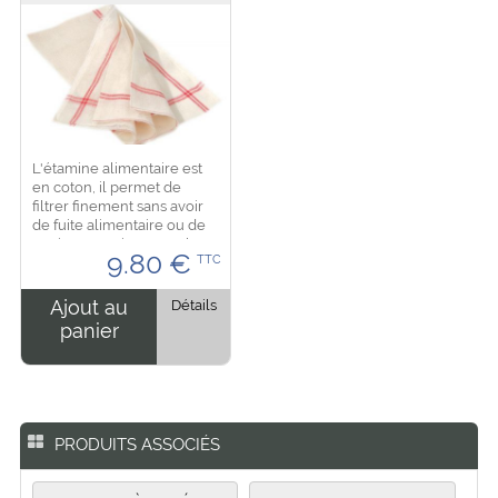
L'étamine alimentaire est
en coton, il permet de
filtrer finement sans avoir
de fuite alimentaire ou de
tamiser, convient pour les
9.80
€
TTC
fruits rouges, fromage ou
autres aliments.
Dimensions: 65 x70 cm...
Ajout au
Détails
panier
PRODUITS ASSOCIÉS