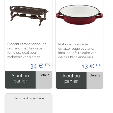
Élégant et fonctionnel, ce
Plat à oeufs en acier
réchaud chauffe-plat en
émaillé rouge et blanc,
fonte est idéal pour
idéal pour faire cuire vos
maintenir vos plats et
oeufs à l'ancienne ou au
boissons au chaud avec
four, convient sur tous les
34
€
13
€
TTC
TTC
raffinement. Son design
feux, fonctionne aussi sur
rectangulaire travaillé, ses
toutes les plaques dont
pieds décoratifs et...
l'induction....
Ajout au
Détails
Ajout au
Détails
panier
panier
Etamine Alimentaire