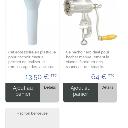
Cet accessoire en plastique
Ce hachoir est idéal pour
pour hachoir manuel
hacher manuellement la
permet de réaliser le
viande, fabriquer des
remplissage des saucisses,
saucisses, des steacks
saucissons et boudins.
hachés ou confectionner
13.50
€
64
€
TTC
TTC
Dimension : 14 cm de
des patés à la maison
longueur, diamètre de 3 cm
Fixation serre joint sur tout
en bas ...
support plat, peu...
Ajout au
Détails
Ajout au
Détails
panier
panier
Hachoir berceuse