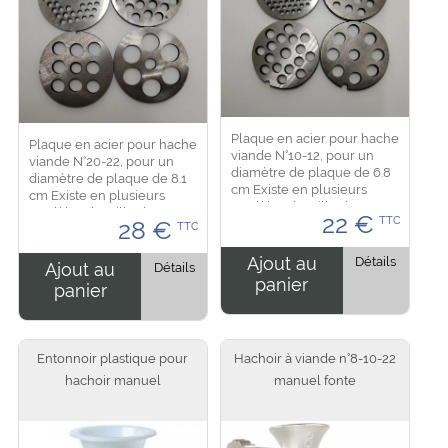
Plaque en acier pour hache
Plaque en acier pour hache
viande N°10-12, pour un
viande N°20-22, pour un
diamètre de plaque de 6.8
diamètre de plaque de 8.1
cm Existe en plusieurs
cm Existe en plusieurs
modèles de taille de trou : -
modèles de taille de trou : -
22
€
TTC
4.5 mm - 8 mm - 10 mm - 12
28
€
TTC
6 mm - 10 mm - 15 mm - 20
mm...
mm...
Ajout au
Détails
Ajout au
Détails
panier
panier
Entonnoir plastique pour
Hachoir à viande n°8-10-22
hachoir manuel
manuel fonte