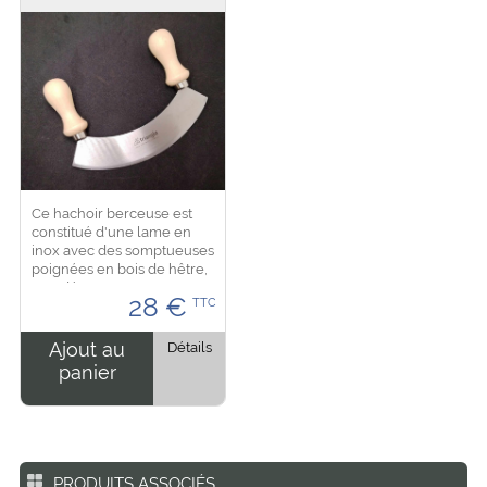
Ce hachoir berceuse est
constitué d'une lame en
inox avec des somptueuses
poignées en bois de hêtre,
une découpe nette et
28
€
TTC
précise. Dimension : lame
de 24,5 cm...
Ajout au
Détails
panier
PRODUITS ASSOCIÉS