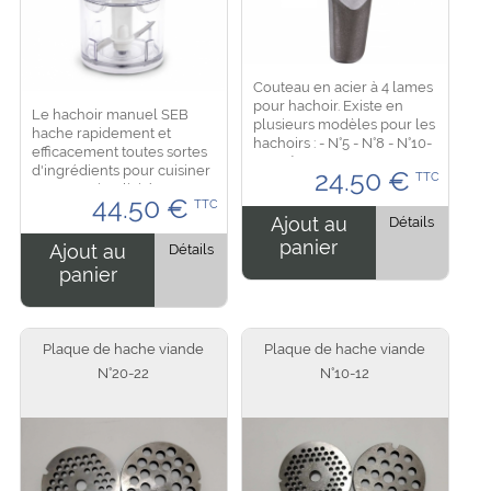
Couteau en acier à 4 lames
pour hachoir. Existe en
Le hachoir manuel SEB
plusieurs modèles pour les
hache rapidement et
hachoirs : - N°5 - N°8 - N°10-
efficacement toutes sortes
12 - N°20-22 ...
d'ingrédients pour cuisiner
24.50
€
TTC
en toute simplicité. Les
44.50
€
TTC
lames rotatives agissent
Ajout au
Détails
comme un mécanisme de
panier
nettoyage en détachant...
Ajout au
Détails
panier
Plaque de hache viande
Plaque de hache viande
N°20-22
N°10-12