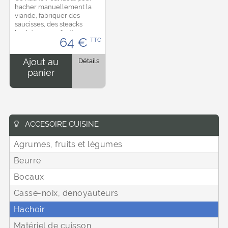
hacher manuellement la
viande, fabriquer des
saucisses, des steacks
hachés ou confectionner
64
€
TTC
des patés à la maison
Fixation serre joint sur tout
support plat, peu...
Ajout au
Détails
panier
ACCESOIRE CUISINE
Agrumes, fruits et légumes
Beurre
Bocaux
Casse-noix, denoyauteurs
Hachoir
Matériel de cuisson