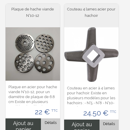
Plaque de hache viande
Couteau 4 lames acier pour
N°10-12
hachoir
Plaque en acier pour hache
Couteau en acier à 4 lames
viande N°10-12, pour un
pour hachoir. Existe en
diamètre de plaque de 6.8
plusieurs modèles pour les
cm Existe en plusieurs
hachoirs : - N°5 - N°8 - N°10-
modèles de taille de trou : -
12 - N°20-22 ...
22
€
TTC
24.50
€
4.5 mm - 8 mm - 10 mm - 12
TTC
mm...
Ajout au
Détails
Ajout au
Détails
panier