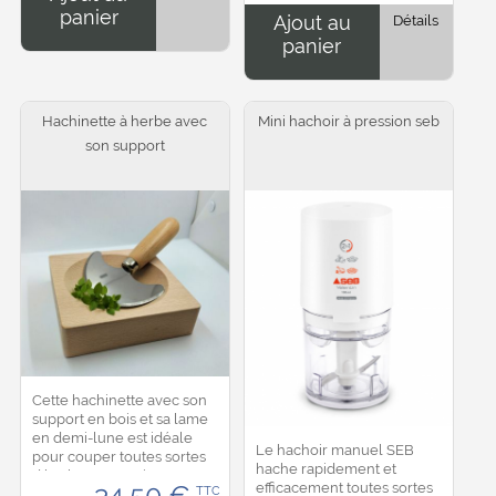
panier
Ajout au
Détails
panier
Hachinette à herbe avec
Mini hachoir à pression seb
son support
Cette hachinette avec son
support en bois et sa lame
en demi-lune est idéale
Le hachoir manuel SEB
pour couper toutes sortes
hache rapidement et
d'herbes aromatiques. La
efficacement toutes sortes
34.50
€
TTC
lame est en inox.