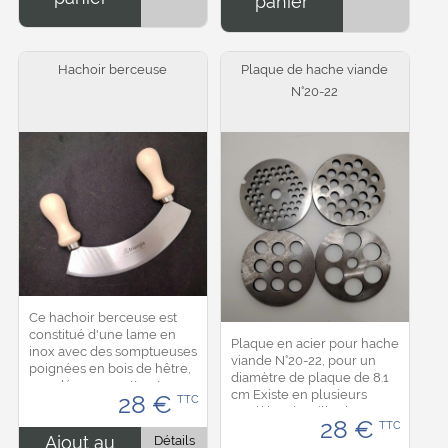
panier
Hachoir berceuse
Plaque de hache viande
N°20-22
Ce hachoir berceuse est
constitué d'une lame en
Plaque en acier pour hache
inox avec des somptueuses
viande N°20-22, pour un
poignées en bois de hêtre,
diamètre de plaque de 8.1
une découpe nette et
cm Existe en plusieurs
28
€
TTC
précise. Dimension : lame
modèles de taille de trou : -
de 24,5 cm...
28
€
TTC
6 mm - 10 mm - 15 mm - 20
Ajout au
Détails
mm...