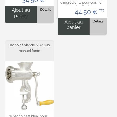
d'ingrédients pour cuisiner
Dimension : support en bois
en toute simplicité. Les
carrée de 13 cm, 10 cm...
Ajout au
Détails
44.50
€
TTC
lames rotatives agissent
panier
comme un mécanisme de
nettoyage en détachant...
Ajout au
Détails
panier
Hachoir à viande n°8-10-22
manuel fonte
Ce hachoir est idéal pour