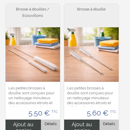
Brosse à douilles /
Brosse à douille
Ecouvillons
Les petites brosses à
Les petites brosses à
douille sont conçues pour
douille sont conçues pour
un nettoyage minutieux
un nettoyage minutieux
des accessoires étroits et
des accessoires étroits et
difficiles d’accès. Elles
difficiles d’accès. Elles
5.50
€
5.60
€
TTC
TTC
permettent d’entretenir
permettent d’entretenir
efficacement les douilles
efficacement les douilles
de pâtisserie,...
de pâtisserie,...
Ajout au
Détails
Ajout au
Détails