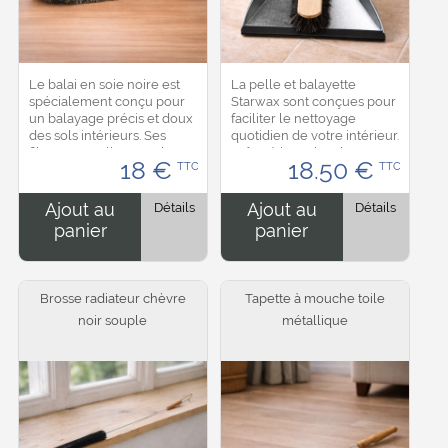
Le balai en soie noire est
La pelle et balayette
spécialement conçu pour
Starwax sont conçues pour
un balayage précis et doux
faciliter le nettoyage
des sols intérieurs. Ses
quotidien de votre intérieur.
fibres naturelles souples
Grâce à leurs bords
18
€
18.50
€
TTC
TTC
capturent efficacement la
efficaces et à leur balayette
poussière fine, les cheveux
aux fibres résistantes, elles
et les...
permettent...
Ajout au
Détails
Ajout au
Détails
panier
panier
Brosse radiateur chèvre
Tapette à mouche toile
noir souple
métallique