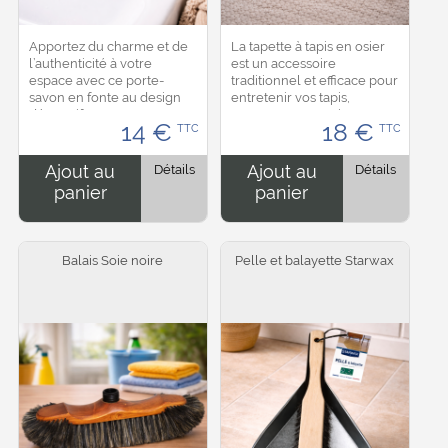
Apportez du charme et de
La tapette à tapis en osier
l’authenticité à votre
est un accessoire
espace avec ce porte-
traditionnel et efficace pour
savon en fonte au design
entretenir vos tapis,
décoratif. Sa structure
moquettes, coussins et
14
€
18
€
TTC
TTC
ajourée permet un
textiles d’ameublement.
excellent écoulement de
Grâce à sa structure souple
l’eau, favorisant un
et résistante, elle...
Ajout au
Détails
Ajout au
Détails
séchage...
panier
panier
Balais Soie noire
Pelle et balayette Starwax