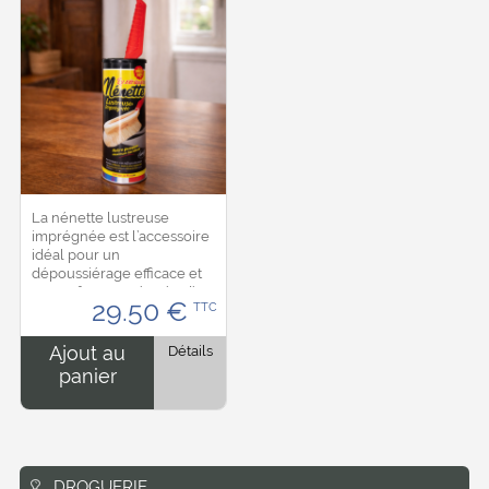
La nénette lustreuse
imprégnée est l’accessoire
idéal pour un
dépoussiérage efficace et
sans effort. Imprégnée d’un
29.50
€
TTC
agent lustrant, elle capte la
poussière, les saletés fines
et les...
Ajout au
Détails
panier
DROGUERIE