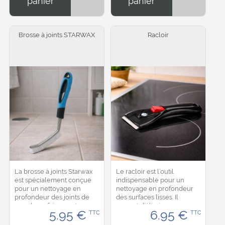
panier
panier
Brosse à joints STARWAX
Racloir
La brosse à joints Starwax
Le racloir est l’outil
est spécialement conçue
indispensable pour un
pour un nettoyage en
nettoyage en profondeur
profondeur des joints de
des surfaces lisses. Il
carrelage, faïence et
permet d’éliminer
5.95
€
6.95
€
TTC
TTC
surfaces carrelées. Grâce à
facilement les traces de
ses poils rigides en nylon
peinture, colle,