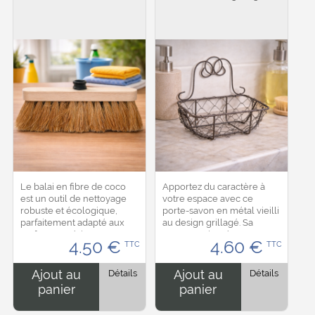
Le balai en fibre de coco
Apportez du caractère à
est un outil de nettoyage
votre espace avec ce
robuste et écologique,
porte-savon en métal vieilli
parfaitement adapté aux
au design grillagé. Sa
surfaces extérieures et aux
structure ajourée permet
4.50
€
4.60
€
TTC
TTC
zones très sollicitées. Ses
une excellente circulation
fibres naturelles rigides
de l’air et un drainage
permettent...
optimal de...
Ajout au
Détails
Ajout au
Détails
panier
panier