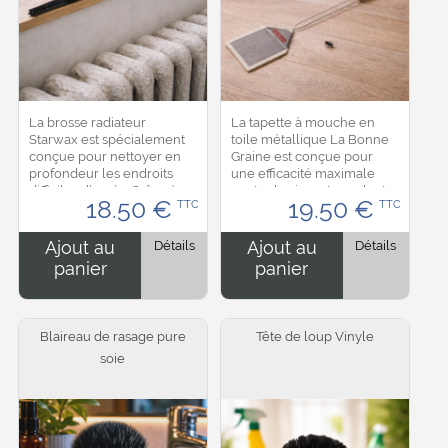
La brosse radiateur
La tapette à mouche en
Starwax est spécialement
toile métallique La Bonne
conçue pour nettoyer en
Graine est conçue pour
profondeur les endroits
une efficacité maximale
difficiles d’accès. Grâce à
contre les insectes volants.
18.50
€
19.50
€
TTC
TTC
son manche long et
Sa surface en maille
flexible, elle permet
métallique assure une
d’éliminer facilement la...
frappe précise et...
Ajout au
Détails
Ajout au
Détails
panier
panier
Blaireau de rasage pure
Tête de loup Vinyle
soie