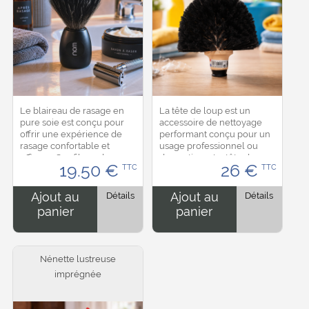
Le blaireau de rasage en
La tête de loup est un
pure soie est conçu pour
accessoire de nettoyage
offrir une expérience de
performant conçu pour un
rasage confortable et
usage professionnel ou
efficace. Ses fibres douces
domestique. La tête de
19.50
€
26
€
TTC
TTC
permettent de monter
balai s’adapte à la plupart
facilement une mousse
des manches standards
riche et homogène, tout
avec une monture à...
Ajout au
Détails
Ajout au
Détails
en...
panier
panier
Nénette lustreuse
imprégnée