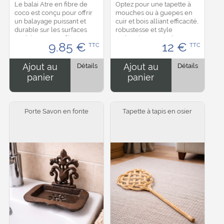
Le balai Atre en fibre de
Optez pour une tapette à
coco est conçu pour offrir
mouches ou à guepes en
un balayage puissant et
cuir et bois alliant efficacité,
durable sur les surfaces
robustesse et style
extérieures. Ses fibres
authentique. Sa palette en
9.85
€
12
€
TTC
TTC
naturelles rigides
cuir perforé assure une
permettent de décoller
frappe efficace tout en
efficacement la poussière,...
limitant les...
Ajout au
Détails
Ajout au
Détails
panier
panier
Porte Savon en fonte
Tapette à tapis en osier