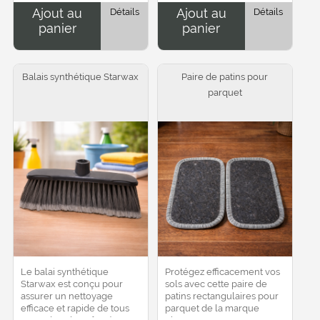
dur et sa forme...
autocollants, résidus
Ajout au
Détails
Ajout au
Détails
alimentaires ou...
panier
panier
Balais synthétique Starwax
Paire de patins pour
parquet
Le balai synthétique
Protégez efficacement vos
Starwax est conçu pour
sols avec cette paire de
assurer un nettoyage
patins rectangulaires pour
efficace et rapide de tous
parquet de la marque
types de sols. Grâce à ses
Thomas. Conçus pour