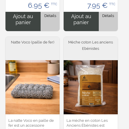
6.95
€
7.95
€
TTC
TTC
fibres résistantes, il capture
limiter les rayures, les
facilement poussières,
marques et les bruits lors
débris et...
du déplacement des...
Ajout au
Détails
Ajout au
Détails
panier
panier
Natte Voco (paille de fer)
Mèche coton Les anciens
Ebénistes
La natte Voco en paille de
La mèche en coton Les
fer est un accessoire
Anciens Ébénistes est