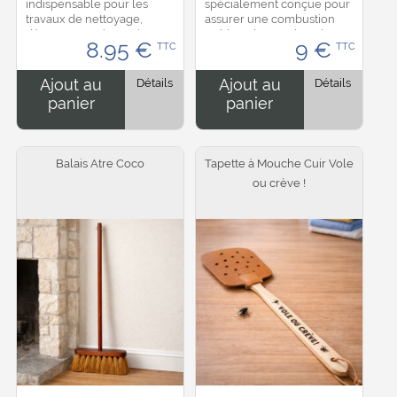
indispensable pour les
spécialement conçue pour
travaux de nettoyage,
assurer une combustion
décapage et rénovation.
stable et homogène dans
8.95
€
9
€
TTC
TTC
Elle permet d’éliminer
les lampes à huile, lampes
efficacement la rouille, les
à pétrole et brûleurs.
résidus de peinture,...
Fabriquée en coton de...
Ajout au
Détails
Ajout au
Détails
panier
panier
Balais Atre Coco
Tapette à Mouche Cuir Vole
ou crève !