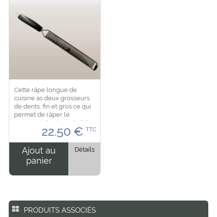
Cette râpe longue de
cuisine as deux grosseurs
de dents, fin et gros ce qui
permet de râper le
parmesan, le citron, l'ail, le
22.50
€
TTC
chocolat et autres
ingrédients. La lame en
inox durent longtemps et...
Ajout au
Détails
panier
PRODUITS ASSOCIÉS