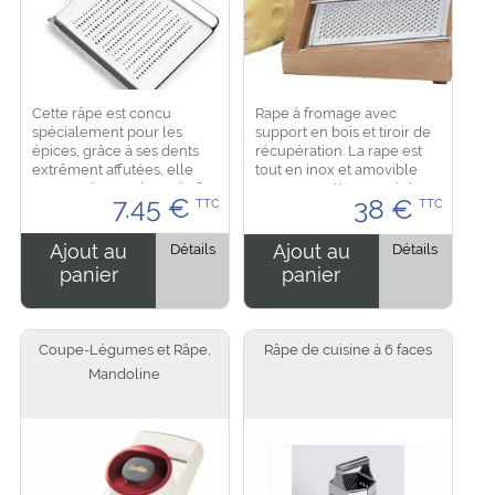
Cette râpe est concu
Rape à fromage avec
spécialement pour les
support en bois et tiroir de
épices, grâce à ses dents
récupération. La rape est
extrêment affutées, elle
tout en inox et amovible
permet de trancher très fin
pour un mettoyage aisé.
7.45
€
38
€
TTC
TTC
les condiments. Il est facile
Cette rape est
à néttoyer tout en inox.
spécialement concue pour
Dimension :...
raper les fromages secs
Ajout au
Détails
Ajout au
Détails
comme...
panier
panier
Coupe-Légumes et Râpe,
Râpe de cuisine à 6 faces
Mandoline