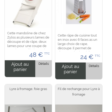
Cette mandoline de chez
Cette râpe de cuisine tout
Zyliss as plusieurs lames de
en inox avec 6 faces as un
découpe et de râpe, deux
large choix de rape,
lames pour une coupe de
découpe. Il permet de
1mm lame guillotine et de
râper tous les ingrédients
48
€
TTC
3mm lame guillotine dont 2
24
€
TTC
dur ou mou comme du
lame de râpe fine et
fromage, des légumes,
grossière. Des...
Ajout au
Détails
plus ou moins finement...
Ajout au
Détails
panier
panier
Lyre à fromage, foie gras
Fil de rechange pour Lyre à
fromage