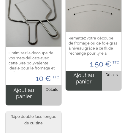
Remettez votre découpe
de fromage ou de foie gras
à niveau grâce à ce fil de
Optimisez la découpe de
rechange pour lyre à
vos mets délicats avec
fromage. Le fil se monte
1.50
€
cette lyre polyvalente,
TTC
rapidement sur votre lyre
idéale pour le fromage et
pour retrouver une coupe
le foie gras. Cette lyre
nette et précise....
Ajout au
Détails
10
€
TTC
permet d’obtenir des
panier
tranches nettes, sans effort,
et sans effriter vos...
Ajout au
Détails
panier
Râpe double face longue
de cuisine