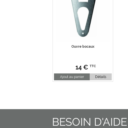
Ouvre bocaux
14
€
TTC
Ajout au panier
Détails
BESOIN D'AIDE