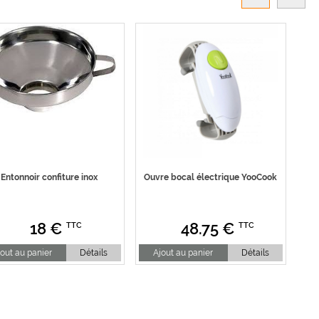
Entonnoir confiture inox
Ouvre bocal électrique YooCook
18
€
48.75
€
TTC
TTC
out au panier
Détails
Ajout au panier
Détails