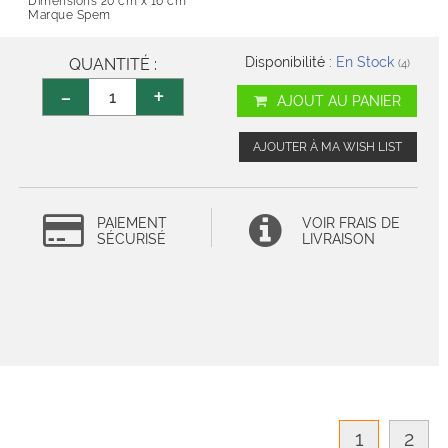
Dimensions 20 cm x 16 cm
Marque Spem
Disponibilité :
En Stock
QUANTITÉ :
(4)
-
+
AJOUT AU PANIER
AJOUTER À MA WISH LIST
PAIEMENT
VOIR FRAIS DE
SÉCURISÉ
LIVRAISON
1
2