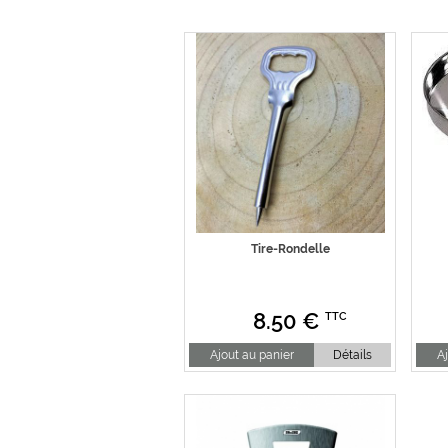
Tire-Rondelle
8.50
€
TTC
Ajout au panier
Détails
Aj