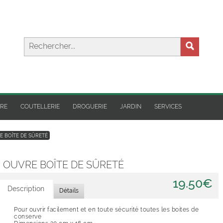
IRE
COUTELLERIE
DROGUERIE
JARDIN
SERVICES
 BOÎTE DE SÛRETÉ
OUVRE BOÎTE DE SÛRETÉ
19.50€
Description
Détails
Pour ouvrir facilement et en toute sécurité toutes les boites de
Commentaires
conserve