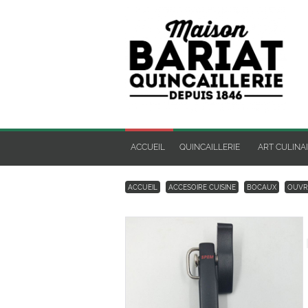
ACCUEIL
QUINCAILLERIE
ART CULINA
ACCUEIL
ACCESOIRE CUISINE
BOCAUX
OUVRE