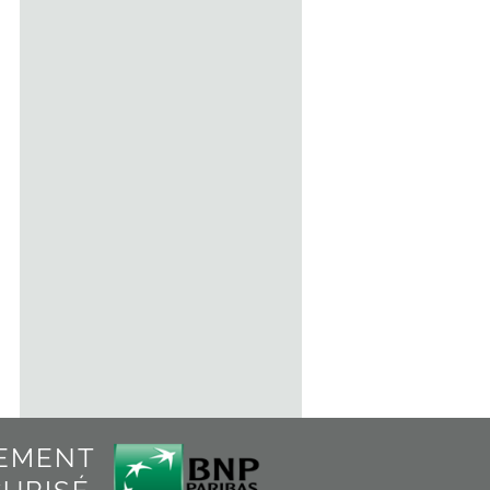
Ouvre bocaux Jarkey
7.50
€
TTC
Ajout au panier
Détails
IEMENT