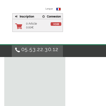
Langue
Inscription
Connexion
0 Article
VOIR
0.00€
05.53.22.30.12