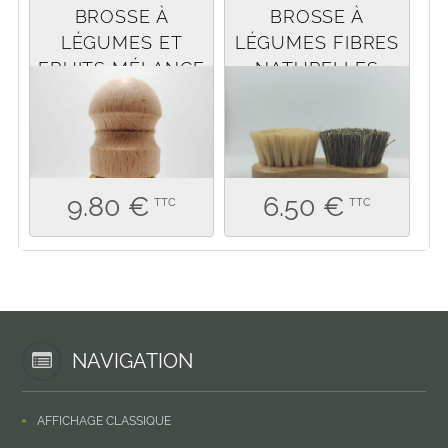
BROSSE À
BROSSE À
LÉGUMES ET
LÉGUMES FIBRES
FRUITS MÉLANGE
NATURELLES
UNION
RENFORCÉES
9.80 €
6.50 €
TTC
TTC
NAVIGATION
AFFICHAGE CLASSIQUE