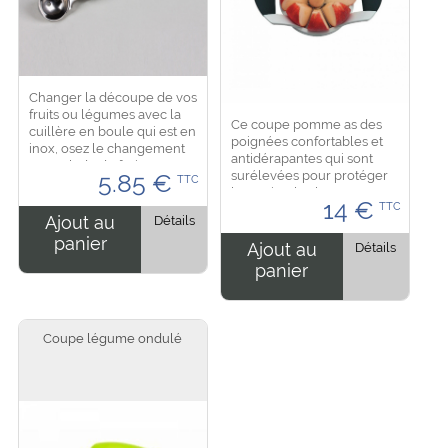
Changer la découpe de vos
fruits ou légumes avec la
Ce coupe pomme as des
cuillère en boule qui est en
poignées confortables et
inox, osez le changement
antidérapantes qui sont
une salade de fruit en
surélevées pour protéger
5.85
€
TTC
boule ! Dimension : 17.5 cm
les mains, les lames sont
de longueur, la boule est
14
€
TTC
en inox et très tranchant
de 3 cm de...
Ajout au
Détails
attention en le déballant. Il
panier
permet de...
Ajout au
Détails
panier
Coupe légume ondulé