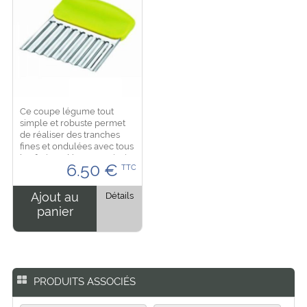
Ce coupe légume tout
simple et robuste permet
de réaliser des tranches
fines et ondulées avec tous
les fruits et légumes, ainsi
6.50
€
TTC
qu'avec du fromage, du
beurre ou des pâtes. Pour
une...
Ajout au
Détails
panier
PRODUITS ASSOCIÉS