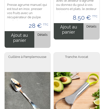
avec le zesteur d'agrume
Presse agrume manuel qui
ou donnez du gout à vos
est tout en inox, presser
boissons et plats, le zesteur
vos fruits avec un
est en inox avec son
8.50
€
TTC
récupérateur de pulpe.
manche vous aurez une
Facile à nettoyer et
facilité d'utilisation.
28
€
TTC
convient au lave vaisselle.
Dimension : 18 cm de...
Ajout au
Détails
Dimension : diamètre 10 cm
panier
pour un contenu de 150
Ajout au
Détails
ml...
panier
Cuillère à Pamplemousse
Tranche Avocat