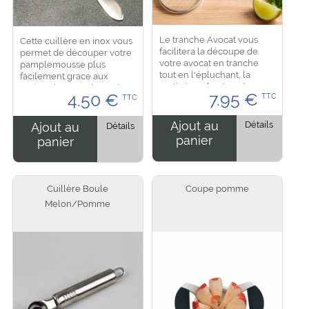
Le tranche Avocat vous
Cette cuillère en inox vous
facilitera la découpe de
permet de découper votre
votre avocat en tranche
pamplemousse plus
tout en l'épluchant, la
facilement grace aux
partie tranchante est en
petites dents sur la partie
7.95
€
4.50
€
TTC
inox. Vous pouvez aussi
TTC
concave. Peut être utiliser
l'utilisé pour d'autres fruits
comme cuillière à gateaux
ou légumes....
et tartes, les...
Ajout au
Détails
Ajout au
Détails
panier
panier
Cuillère Boule
Coupe pomme
Melon/Pomme