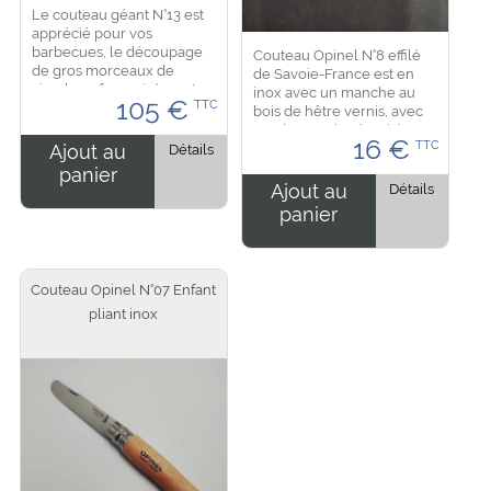
Le couteau géant N°13 est
apprécié pour vos
barbecues, le découpage
Couteau Opinel N°8 effilé
de gros morceaux de
de Savoie-France est en
viande se feras aisément.
inox avec un manche au
105
€
TTC
Mais ce couteau est très
bois de hêtre vernis, avec
prisé auprès des
une bague de sécurité en
16
€
collectionneurs. La lame
TTC
plus. Dimension : 18.5 cm de
Ajout au
Détails
est en...
longueur dont la lame as 8
panier
cm....
Ajout au
Détails
panier
Couteau Opinel N°07 Enfant
pliant inox