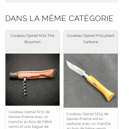
DANS LA MÊME CATÉGORIE
Couteau Opinel N°10 Tire
Couteau Opinel N°05 pliant
Bouchon
Carbone
Couteau Opinel N°10 de
Couteau Opinel N°05 de
Savoie-France avec un
Savoie-France est en
manche au bois de hêtre
carbone avec un manche
vernis et une bague de
au bois de hêtre vernis,