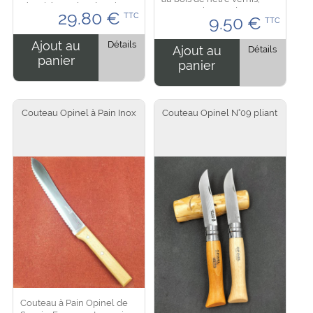
sécurité. En plus d'avoir un
avec une bague de
29.80
€
TTC
tire bouchon, vous avez un
9.50
€
TTC
sécurité en plus. Dimension
décapsuleur intégré avec
: 14 cm de longueur dont la
l'anneau en bout...
Ajout au
Détails
lame as 5 cm pour une...
Ajout au
Détails
panier
panier
Couteau Opinel à Pain Inox
Couteau Opinel N°09 pliant
Couteau à Pain Opinel de