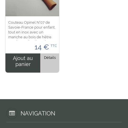
Couteau Opinel N°07 de
Savoie-France pour enfant,
tout en inox avec un
manche au bois de hêtre
vernis, en plus d'une bague
14
€
TTC
de sécurité au bout du
couteau. La lame est
arrondie pour éviter toute...
Ajout au
Détails
panier
NAVIGATION