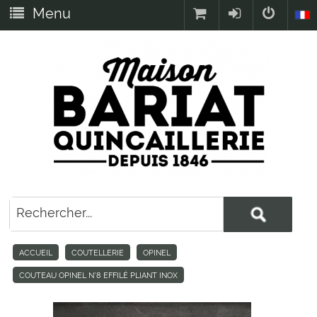
Menu
ACCUEIL
COUTELLERIE
OPINEL
COUTEAU OPINEL N°8 EFFILÉ PLIANT INOX