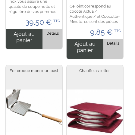
inox vous assure une
Ce joint correspond au
qualité de coupe nette et
cocote Actua /
régulière de vos pommes
Authentique / et Coocotte-
de terre en quelques
39.50
€
Minute, ce sont des pièces
TTC
secondes grace à son
d'origine certifié. Existe
système de fixation en
9.85
€
TTC
pour 3 modèles,
ventouse. Son grand bras
Ajout au
Détails
dimensions : - Diamètre 220
de...
panier
mm pour 4.5 L et 6 L -
Ajout au
Détails
Diamètre...
panier
Fer croque monsieur toast
Chauffe assiettes