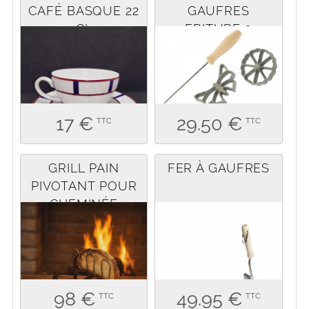
CAFÉ BASQUE 22
GAUFRES
CL
FRITURE 3
MOTIFS
17 €
29.50 €
TTC
TTC
GRILL PAIN
FER À GAUFRES
PIVOTANT POUR
CHEMINÉE
98 €
49.95 €
TTC
TTC