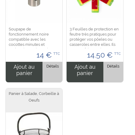
Soupape de
3 Feuilles de protection en
fonctionnement noire
feutre très pratiques pour
compatible avec les
protéger vos pôeles ou
cocottes minutes et
casseroles entre elles. Ils
Authentique. Dimension :
sont parfait pour les
14
€
14.50
€
TTC
TTC
3.5 cm de longueur pour un
ustensiles qui non pas de
diametre de 2 cm...
revetement ou anti-
adhérant en évitant...
Ajout au
Détails
Ajout au
Détails
panier
panier
Panier à Salade, Corbeille à
Oeufs