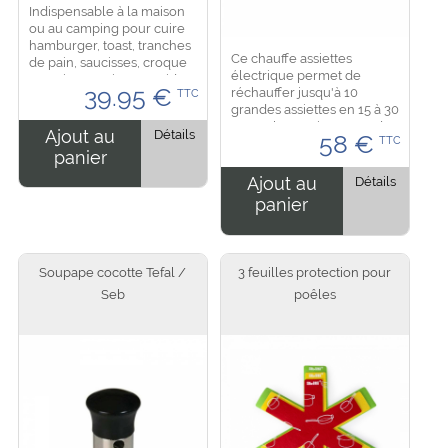
Indispensable à la maison
ou au camping pour cuire
hamburger, toast, tranches
Ce chauffe assiettes
de pain, saucisses, croque
électrique permet de
monsieur... Cuisson rapide
39.95
€
réchauffer jusqu'à 10
TTC
grace à la fonte
grandes assiettes en 15 à 30
d'aluminium, adapter pour
mn. Cela convient pour des
le gaz, grille ou...
Ajout au
Détails
58
€
TTC
assiettes en porcelaine
panier
fine, verre ou céramique. Il
y as un contrôle de...
Ajout au
Détails
panier
Soupape cocotte Tefal /
3 feuilles protection pour
Seb
poêles